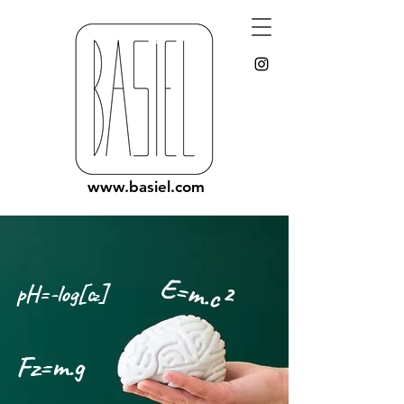
www.basiel.com
E=m.c²
pH=-log[c
]
z
Fz=m.g