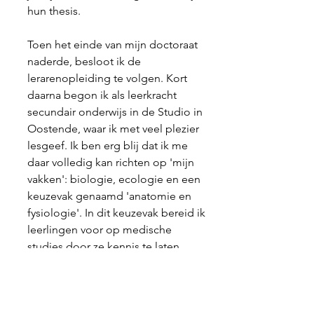
hun thesis.
Toen het einde van mijn doctoraat
naderde, besloot ik de
lerarenopleiding te volgen. Kort
daarna begon ik als leerkracht
secundair onderwijs in de Studio in
Oostende, waar ik met veel plezier
lesgeef. Ik ben erg blij dat ik me
daar volledig kan richten op 'mijn
vakken': biologie, ecologie en een
keuzevak genaamd 'anatomie en
fysiologie'. In dit keuzevak bereid ik
leerlingen voor op medische
studies door ze kennis te laten
maken met medisch jargon en
verschillende takken binnen de
medische wetenschappen. Ook
onderzoeksvaardigheden en kritisch